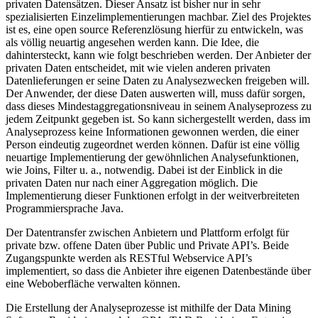
privaten Datensätzen. Dieser Ansatz ist bisher nur in sehr
spezialisierten Einzelimplementierungen machbar. Ziel des Projektes
ist es, eine open source Referenzlösung hierfür zu entwickeln, was
als völlig neuartig angesehen werden kann. Die Idee, die
dahintersteckt, kann wie folgt beschrieben werden. Der Anbieter der
privaten Daten entscheidet, mit wie vielen anderen privaten
Datenlieferungen er seine Daten zu Analysezwecken freigeben will.
Der Anwender, der diese Daten auswerten will, muss dafür sorgen,
dass dieses Mindestaggregationsniveau in seinem Analyseprozess zu
jedem Zeitpunkt gegeben ist. So kann sichergestellt werden, dass im
Analyseprozess keine Informationen gewonnen werden, die einer
Person eindeutig zugeordnet werden können. Dafür ist eine völlig
neuartige Implementierung der gewöhnlichen Analysefunktionen,
wie Joins, Filter u. a., notwendig. Dabei ist der Einblick in die
privaten Daten nur nach einer Aggregation möglich. Die
Implementierung dieser Funktionen erfolgt in der weitverbreiteten
Programmiersprache Java.
Der Datentransfer zwischen Anbietern und Plattform erfolgt für
private bzw. offene Daten über Public und Private API’s. Beide
Zugangspunkte werden als RESTful Webservice API’s
implementiert, so dass die Anbieter ihre eigenen Datenbestände über
eine Weboberfläche verwalten können.
Die Erstellung der Analyseprozesse ist mithilfe der Data Mining