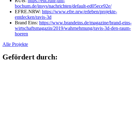
RUB:
https://etit.ruhr-uni-
bochum.de/insys/nachrichten/default-ed05ece92e/
EFRE.NRW:
https://www.efre.nrw/erleben/projekte-
entdecken/ravis-3d
Brand Eins:
https://www.brandeins.de/magazine/brand-eins-
wirtschaftsmagazin/2019/wahrnehmung/ravis-3d-den-raum-
hoeren
Alle Projekte
Gefördert durch: